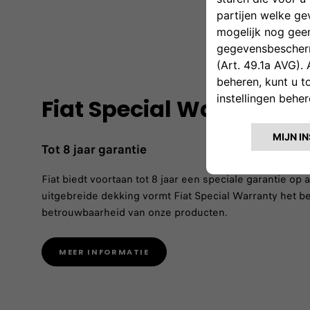
Fiat Special Warranty
Tot 8 jaar garantie
Fiat biedt voortaan tot 8 jaar een speciale garantie op
uitgebreide dekking vormt Fiat Special Warranty het be
betrouwbaarheid van onze producten.
MEER INFORMATIE