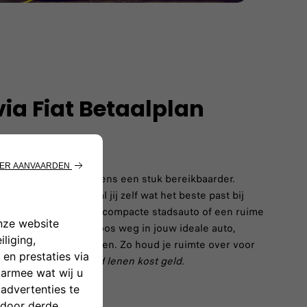
via Fiat Betaalplan
 jouw nieuwe Fiat ineens een stuk bereikbaarder.
smogelijkheden bepaal jij zelf wat het beste past bij
Of je nu kiest voor een compacte stadsauto of een ruime
alplan rijd je zorgeloos weg in jouw ideale auto,
ankoopbedrag te betalen. Zo houd je ruimte over voor
het leven.
Let op: geld lenen kost geld.
N