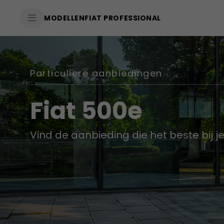
SkiptoContentText
MODELLEN
FIAT PROFESSIONAL
SkiptoNavigationText
Particuliere aanbiedingen
Fiat 500e
Vind de aanbieding die het beste bij j