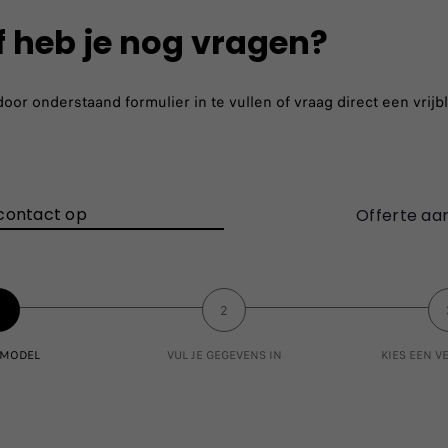
f heb je nog vragen?
r onderstaand formulier in te vullen of vraag direct een vrijbl
contact op
Offerte aa
1
2
E MODEL
VUL JE GEGEVENS IN
KIES EEN 