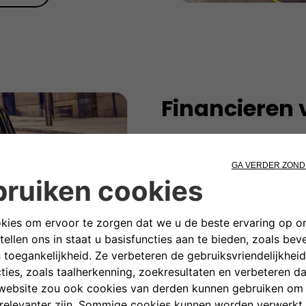
Financieren 
Vanaf
€ 198 per maand
Met het Fiat Betaalplan wordt
Dankzij flexibele financiering
jouw situatie en levensstijl. 
gezinswagen, met het Fiat Beta
zonder direct het volledige a
andere belangrijke dingen in 
GA NAAR FIAT BETAALPLA