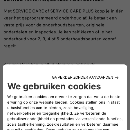
Met SERVICE CARE of SERVICE CARE PLUS koop je in één
keer het geprogrammeerd onderhoud af. Je betaalt een
vaste prijs voor de onderhoudsbeurten, originele
onderdelen en inspecties. Je kan zelf kiezen of je het
onderhoud voor 2, 3, 4 of 5 onderhoudsbeurten vooraf
regelt.
Service Care kan je altijd afsluiten, ook na de
garantieperiode. Service Care Plus kan alleen worden
afgesloten binnen 1 jaar na aankoop van je nieuwe Fiat
Professional en vóór de eerste onderhoudsbeurt. Voor het
onderhoud kan je terecht bij de officiële Fiat Professional
Erkend Reparateur. Zo ben je verzekerd van specialistisch
onderhoud en houd je grip op de kosten.
OFFERTE AANVRAGEN