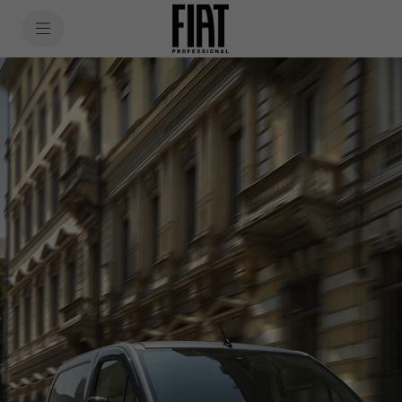
SkiptoContentText
SkiptoNavigationText