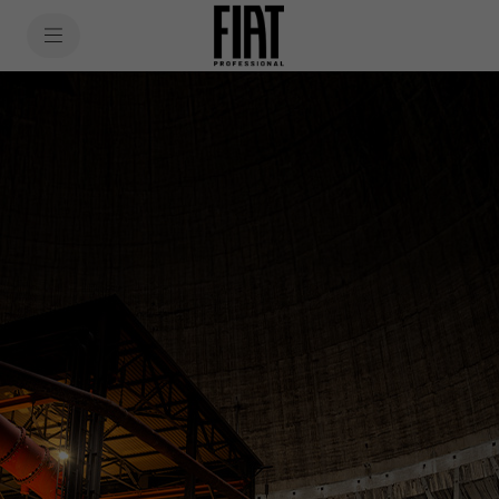
SkiptoContentText
Fiat Professional
SkiptoNavigationText