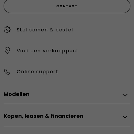
CONTACT
Stel samen & bestel
Vind een verkooppunt
Online support
Modellen
Elektrisch
Kopen, leasen & financieren
Grizzly
Grizzly Fastback
Kopen, leasen & financieren
Grande Panda E