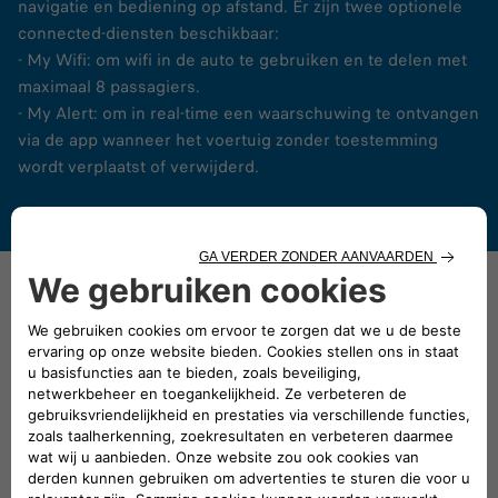
navigatie en bediening op afstand. Er zijn twee optionele
connected-diensten beschikbaar:
- My Wifi: om wifi in de auto te gebruiken en te delen met
maximaal 8 passagiers.
- My Alert: om in real-time een waarschuwing te ontvangen
via de app wanneer het voertuig zonder toestemming
wordt verplaatst of verwijderd.
Uw bedrijfsauto sneller nodig?