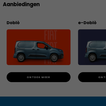
Aanbiedingen
Doblò
e-Doblò
ONTDEK MEER
ONT