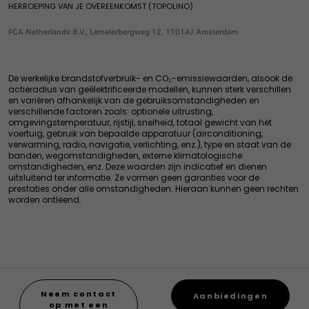
500 Hybride
HERROEPING VAN JE OVEREENKOMST (TOPOLINO)
Accessories
Exclusieve aanbiedingen
Pandina
Webshop
FCA Netherlands B.V., Lemelerbergweg 12, 1101AJ Amsterdam
Exclusieve services voor professionals
500 Hybride Dolcevita
Banden
Oplossingen voor professionals
Afspraak plannen
Garanties & Overige Services
De werkelijke brandstofverbruik- en CO₂-emissiewaarden, alsook de
Onderhoud voor oudere voertuigen
actieradius van geëlektrificeerde modellen, kunnen sterk verschillen
en variëren afhankelijk van de gebruiksomstandigheden en
Exclusieve Services
verschillende factoren zoals: optionele uitrusting,
Fabrieksgarantie
omgevingstemperatuur, rijstijl, snelheid, totaal gewicht van het
voertuig, gebruik van bepaalde apparatuur (airconditioning,
Assistance Pechhulp
verwarming, radio, navigatie, verlichting, enz.), type en staat van de
Connected services
banden, wegomstandigheden, externe klimatologische
omstandigheden, enz. Deze waarden zijn indicatief en dienen
Videocheck
uitsluitend ter informatie. Ze vormen geen garanties voor de
prestaties onder alle omstandigheden. Hieraan kunnen geen rechten
MyFiat Card
worden ontleend.
Nieuws & Acties
FAQ
Neem contact
Aanbiedingen
op met een