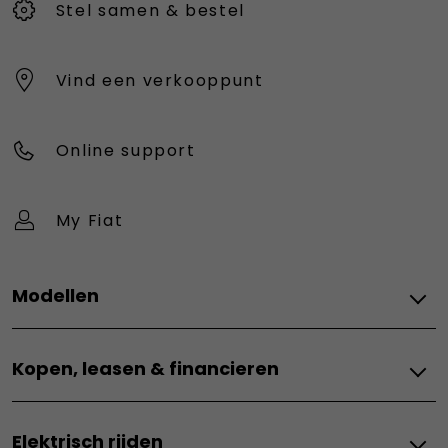
Stel samen & bestel
Vind een verkooppunt
Online support
My Fiat
Modellen
Elektrisch
Kopen, leasen & financieren
Grizzly
Grizzly Fastback
Kopen, leasen & financieren
Grande Panda E
Elektrisch rijden
Online bestellen
Topolino