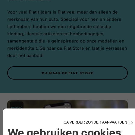
Voor veel Fiat-rijders is Fiat veel meer dan alleen de
merknaam van hun auto. Speciaal voor hen en andere
liefhebbers hebben we een uitgebreide collectie
kleding, lifestyle-artikelen en hebbedingetjes
samengesteld die is geïnspireerd op onze modellen en
merkidentiteit. Ga naar de Fiat Store en laat je verrassen
door het aanbod!
GA NAAR DE FIAT STORE