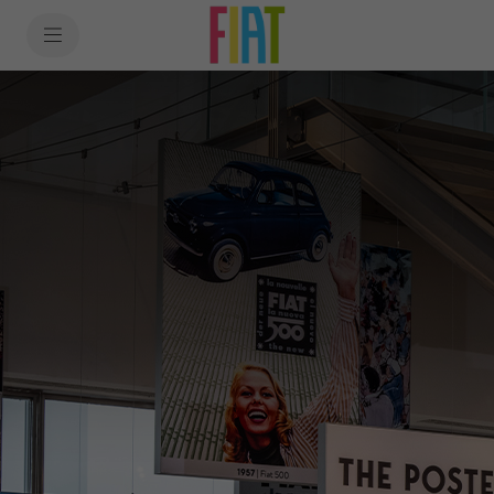
SkiptoContentText
SkiptoNavigationText