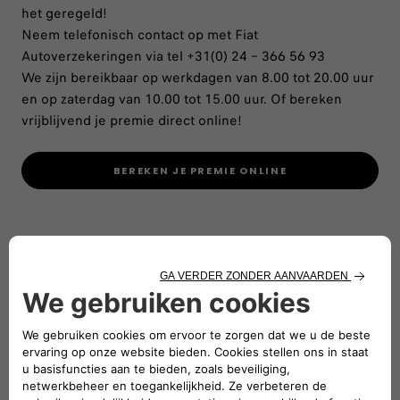
het geregeld!
Neem telefonisch contact op met Fiat
Autoverzekeringen via tel +31(0) 24 – 366 56 93
We zijn bereikbaar op werkdagen van 8.00 tot 20.00 uur
en op zaterdag van 10.00 tot 15.00 uur. Of bereken
vrijblijvend je premie direct online!
BEREKEN JE PREMIE ONLINE