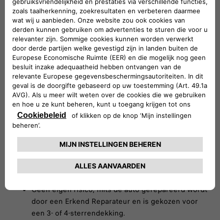
De voordelen van de Fiat
Autoverzekering
Welke verzekering je ook kiest, bij de Fiat
Autoverzekering profiteer je van de volgende
voordelen:
Altijd een autoverzekering die bij je past.
Volledig casco verzekerd tegen een aantrekkelijk
tarief.Voor alle leeftijden.Tot 30 dagen vervangend
vervoer bij schade.
Geen eigen risico, mits de auto gerepareerd wordt
door een Erkend Reparateur en is gekozen voor
een 3- of 4-sterrendekking.