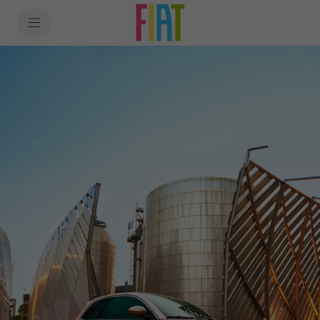
SkiptoContentText
SkiptoNavigationText