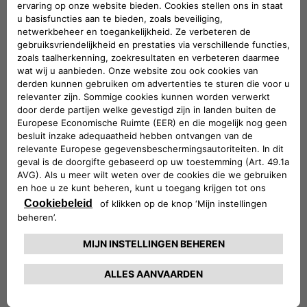
COMPLETE PAKKETTEN
"Door alles in één keer te regelen heb ik er geen
omkijken meer naar”
COMPLETE CARE
Je kan
Service Care Plus
en
Extended Care Premium
ook
prima combineren. Zo heb je de komende jaren geen
omkijken meer naar de garantie en het onderhoud van
jouw Fiat. Onze experts staan klaar om je te voorzien
van passend advies.