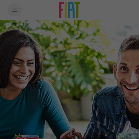
SkiptoContentText
SkiptoNavigationText