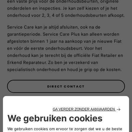
een vaste prijs voor de onderhoudsbeurten, originele
onderdelen en inspecties. Je kan zelf kiezen of je het
onderhoud voor 2, 3, 4 of 5 onderhoudsbeurten afkoopt.
Service Care kan je altijd afsluiten, ook na de
garantieperiode. Service Care Plus kan alleen worden
afgesloten binnen 1 jaar na aankoop van je nieuwe Fiat
en vóór de eerste onderhoudsbeurt. Voor het
onderhoud kan je terecht bij de officiële Fiat Retailer en
Erkend Reparateur. Zo ben je verzekerd van
specialistisch onderhoud en houd je grip op de kosten.
DIRECT CONTACT