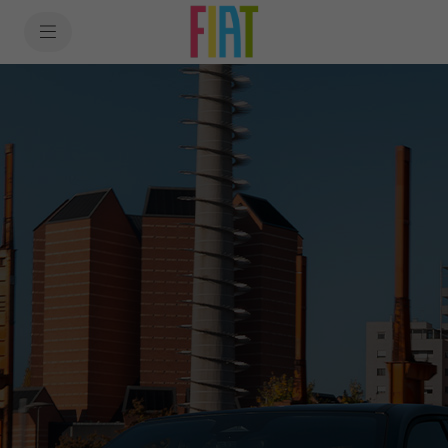
SkiptoContentText
SkiptoNavigationText