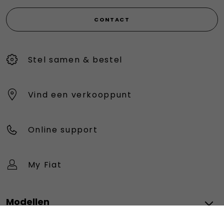
CONTACT
Stel samen & bestel
Vind een verkooppunt
Online support
My Fiat
Modellen