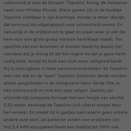
volksmond al snel de bijnaam 'Topolino' kreeg, de Italiaanse
naam voor Mickey Mouse. Diens genen zijn in de huidige
Topolino zichtbaar in zijn krachtige 'minder is meer'-design,
dat eenvoud als uitgangspunt voor schoonheid neemt. En
natuurlijk in de vrijheid om te gaan en staan waar je wilt die
hem voor een grote groep mensen bereikbaar maakt. Ten
opzichte van een brommer of scooter biedt hij daarbij het
voordeel dat je droog zit als het regent en dat je geen helm
nodig hebt, terwijl hij toch een stuk meer veiligheid biedt.
Hij is verkrijgbaar in twee carrosserievarianten: de Topolino
met vast dak en de ‘open’ Topolino Dolcevita. Beide worden
alleen aangeboden in de mintgroene kleur Verde Vita, in
één interieurstijl en met één type velgen. Dankzij zijn
uitzonderlijk compacte formaat met een lengte van slechts
2,53 meter, beweegt de Topolino zich uiterst soepel door
het verkeer. En omdat hij in gaatjes past waarin geen enkele
andere auto past, zal parkeren zelden een probleem zijn.
Het 5,4 kWh-accupakket heeft een laadtijd tot 100% van