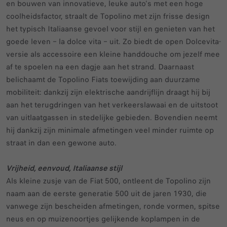
en bouwen van innovatieve, leuke auto's met een hoge
coolheidsfactor, straalt de Topolino met zijn frisse design
het typisch Italiaanse gevoel voor stijl en genieten van het
goede leven – la dolce vita – uit. Zo biedt de open Dolcevita-
versie als accessoire een kleine handdouche om jezelf mee
af te spoelen na een dagje aan het strand. Daarnaast
belichaamt de Topolino Fiats toewijding aan duurzame
mobiliteit: dankzij zijn elektrische aandrijflijn draagt hij bij
aan het terugdringen van het verkeerslawaai en de uitstoot
van uitlaatgassen in stedelijke gebieden. Bovendien neemt
hij dankzij zijn minimale afmetingen veel minder ruimte op
straat in dan een gewone auto.
Vrijheid, eenvoud, Italiaanse stijl
Als kleine zusje van de Fiat 500, ontleent de Topolino zijn
naam aan de eerste generatie 500 uit de jaren 1930, die
vanwege zijn bescheiden afmetingen, ronde vormen, spitse
neus en op muizenoortjes gelijkende koplampen in de