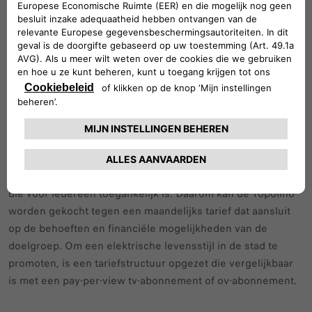
In drie stappen online te bestellen
Om de klant een aangename en intuïtieve aankoopervaring
te bieden, is een uiterst simpele procedure ontwikkeld voor
het online bestellen van de nieuwe Topolino: omdat hij
slechts in één modelversie verkrijgbaar is, volstaan slechts
drie klikken. Na het plaatsen van de order kunnen klanten
hun bestelling gemakkelijk via hun account volgen.
De nieuwe Topolino past perfect binnen de ambitie van
FIAT om voorop te lopen met duurzame stedelijke mobiliteit
die voor iedereen toegankelijk is. Daarom kan de Topolino
worden gekocht tegen een maandelijks tarief dat aansluit
op de behoeften en financiële mogelijkheden van de
doelgroep. Om een elektrische levensstijl in de stad te
promoten, is een tariefstructuur opgezet die vergelijkbaar
is met een pay-per-view tv-abonnement of ov-abonnement.