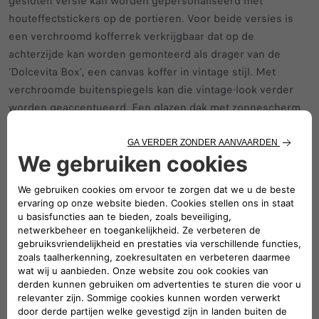
gesloten versie kan worden gepersonaliseerd met
houteffectstickers op de portieren. Voor beide versies is
een verchroomd kofferrek verkrijgbaar dat op de
achterzijde kan worden gemonteerd als drager van de
'Dolcevita Box', een canvas koffer in vintage stijl. Met
verchroomde buitenspiegels kan die vintage-look verder
worden geaccentueerd. Een glazen dak met zonnescherm
kan als optie worden besteld voor de gesloten versie, maar
de deurkoorden en dorpellijsten met Dolce Vita-inscriptie
voor de open versie zijn standaard.
In de online store of bij de Fiat-verkooppunten zullen meer
accessoires in Topolino-stijl beschikbaar komen om aan
specifieke behoeftes te beantwoorden, zoals een
dashboard-ventilator met USB-aansluiting, een bluetooth-
speaker, een thermofles voor koude en warme dranken en
een set van twee stoelhoezen die ook als standlaken zijn te
gebruiken. Uiteraard is alles uitgevoerd in dezelfde
mintgroene kleur als de Topolino zelf: Verde Vita.