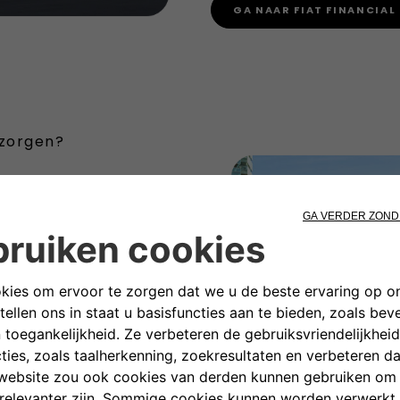
GA NAAR FIAT FINANCIAL 
 zorgen?
f € 425 per
k en zekerheid. Voor een vast
nclusief onderhoud,
orgen over restwaarde of
lever je de auto gewoon weer
 en hun mobiliteit slim willen