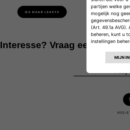
GA NAAR LEASYS
Interesse? Vraag een offerte 
Vraag 
KIES J