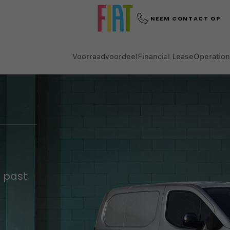
NEEM CONTACT OP
Voorraadvoordeel
Financial Lease
Operation
e past