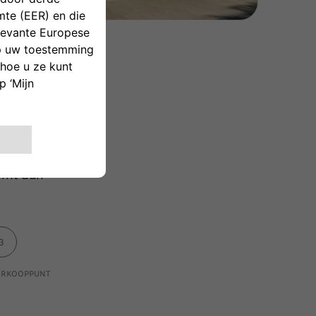
frit aan
3
VERKOOPPUNT