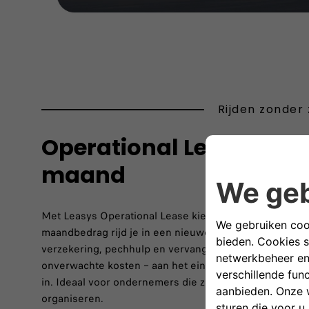
Rijden zonder
Operational Lease vana
maand
Met Leasys Operational Lease kies je voor ultiem gema
maandbedrag rijd je in een nieuwe Fiat Professional, i
verzekering, pechhulp en vervangend vervoer. Geen z
onverwachte kosten – aan het einde van het contract 
in. Ideaal voor ondernemers die zorgeloos willen rijden
organiseren.