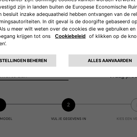
of proefrit aan
offerte aan
Vraag proe
1
2
E MODEL
VUL JE GEGEVENS IN
KIES EEN 