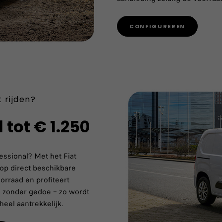
CONFIGUREREN
 rijden?
tot € 1.250
essional? Met het Fiat
 op direct beschikbare
oorraad en profiteert
én zonder gedoe – zo wordt
eel aantrekkelijk.