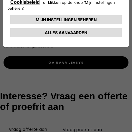
zekerheid. Voor een vast maandbedrag rijd je in een nieuwe
Fiat Professional, inclusief onderhoud, verzekering,
pechhulp en vervangend vervoer. Geen zorgen over
restwaarde of onverwachte kosten – aan het einde van het
contract lever je de auto gewoon weer in. Ideaal voor
ondernemers die zorgeloos willen rijden en hun mobiliteit
slim willen organiseren.
GA NAAR LEASYS
Interesse? Vraag een offerte
of proefrit aan
Vraag offerte aan
Vraag proefrit aan