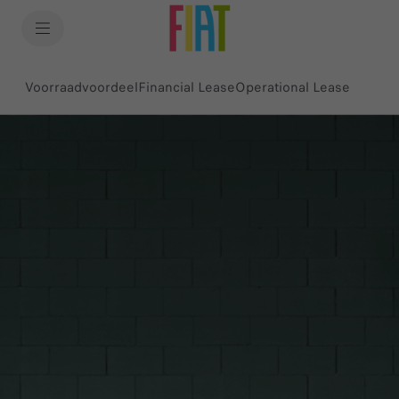
SkiptoContentText
SkiptoNavigationText
Voorraadvoordeel
Financial Lease
Operational Lease