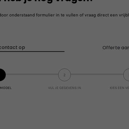
r onderstaand formulier in te vullen of vraag direct een vrijbl
contact op
Offerte aa
1
2
E MODEL
VUL JE GEGEVENS IN
KIES EEN 