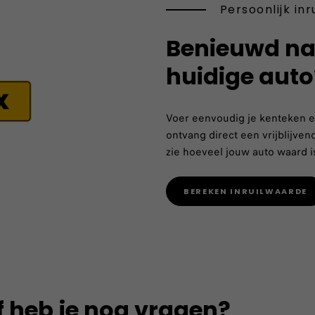
Persoonlijk inr
Benieuwd na
huidige auto
Voer eenvoudig je kenteken en
ontvang direct een vrijblijven
zie hoeveel jouw auto waard i
BEREKEN INRUILWAARDE
f heb je nog vragen?