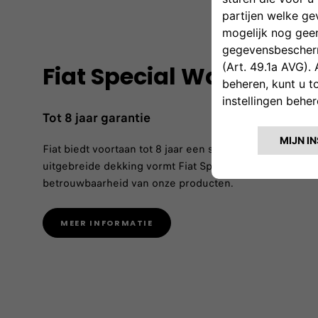
Fiat Special Warranty
Tot 8 jaar garantie
Fiat biedt voortaan tot 8 jaar een speciale garantie op
uitgebreide dekking vormt Fiat Special Warranty het be
betrouwbaarheid van onze producten.
MEER INFORMATIE