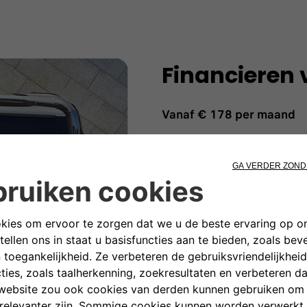
Financieren 
Vanaf
€ 178 per maand
Met het Fiat Betaalplan wordt
Dankzij flexibele financiering
jouw situatie en levensstijl. 
gezinswagen, met het Fiat Beta
zonder direct het volledige a
andere belangrijke dingen in 
GA NAAR FIAT BETAALPLA