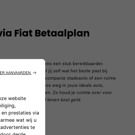
via Fiat Betaalplan
 jouw nieuwe Fiat ineens een stuk bereikbaarder.
smogelijkheden bepaal jij zelf wat het beste past bij
Of je nu kiest voor een compacte stadsauto of een ruime
alplan rijd je zorgeloos weg in jouw ideale auto,
ankoopbedrag te betalen. Zo houd je ruimte over voor
het leven.
Let op: geld lenen kost geld.
N