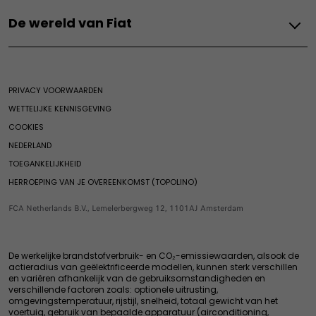
Onderhoud
Onderhoud elektrische Fiat
Bereik en opladen
Auto's op voorraad
Scudo
De wereld van Fiat
Onderhoud
Onderhoud hybride Fiat
Laadoplossingen
Acties particulier
E-Scudo
Fiat Professional FlexCare Electric
Servicepakketten
Onderhoud
Acties zakelijk
Doblo
De wereld van Fiat
Fiat Professional Assistance
APK-controle
Subsidie
Prijslijsten
E-Doblo
De wereld van Fiat
Fiat Safety Check
Aanbiedingen
PRIVACY VOORWAARDEN
Onderdelen & Accessoires
Heritage
Airco check & Reiniging
Hybride
WETTELIJKE KENNISGEVING
Nieuws & Events
Zakelijke klanten
Originele accessoires
Grizzly
COOKIES
Merchandise
Onderdelen
Grizzly Fastback
NEDERLAND
Onderdelen & Accessoires
Speciale edities
Grande Panda Hybride
TOEGANKELIJKHEID
Beëindige modellen
Garanties & Overige Services
Onderdelen aanbod
500 Hybride
HERROEPING VAN JE OVEREENKOMST (TOPOLINO)
Accessories
Exclusieve aanbiedingen
Pandina
Webshop
FCA Netherlands B.V., Lemelerbergweg 12, 1101AJ Amsterdam
Exclusieve services voor professionals
500 Hybride Dolcevita
Banden
Oplossingen voor professionals
Afspraak plannen
Garanties & Overige Services
De werkelijke brandstofverbruik- en CO₂-emissiewaarden, alsook de
Onderhoud voor oudere voertuigen
actieradius van geëlektrificeerde modellen, kunnen sterk verschillen
en variëren afhankelijk van de gebruiksomstandigheden en
Exclusieve Services
verschillende factoren zoals: optionele uitrusting,
Fabrieksgarantie
omgevingstemperatuur, rijstijl, snelheid, totaal gewicht van het
voertuig, gebruik van bepaalde apparatuur (airconditioning,
Assistance Pechhulp