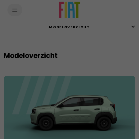
SkiptoContentText
SkiptoNavigationText
MODELOVERZICHT
Modeloverzicht