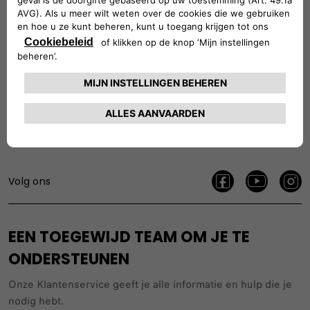
Slim. Leuk. Verbonden.
Technologie die met je mee beweegt. Geniet van een 10’’
digitaal instrumentenpaneel, een geïntegreerde
smartphonehouder en connected services.
Volg ons
EEN TOEGEWIJD TEAM OM JE TE
ONDERSTEUNEN
Onze Klantenservice geeft je alle informatie en hulp die je
nodig hebt.