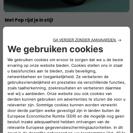
Met Pop rijd je in stijl
Gedurfd, stijlvol en ontworpen om indruk te maken. Met
16-inch stalen velgen en strakke wieldoppen is de Grande
Panda Pop gemaakt om tijdens elke rit de aandacht te
trekken.