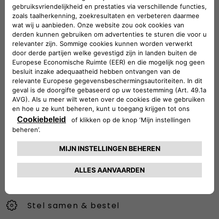
EEN TOEGEWIJD TEAM OM JE TE
ONDERSTEUNEN
Onze Klantenservice geeft je alle informatie en hulp die je
nodig hebt.
Vraag gerust naar specifieke details over onze voertuigen,
stuur klachten door of doe suggesties om onze service te
verbeteren.
00 800 3428 0000
CONTACT
Stel samen & bestel