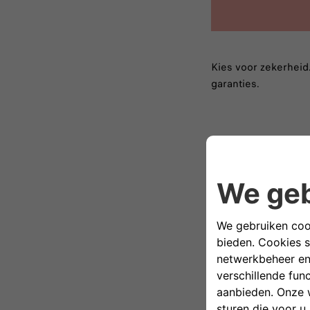
Kies voor zekerheid
garanties.
Fiat Ass