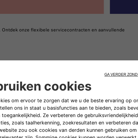
. Ontdek onze flexibele servicecontracten en aanvullende
istance Pechhulp