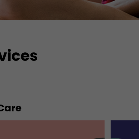
vices
xCare