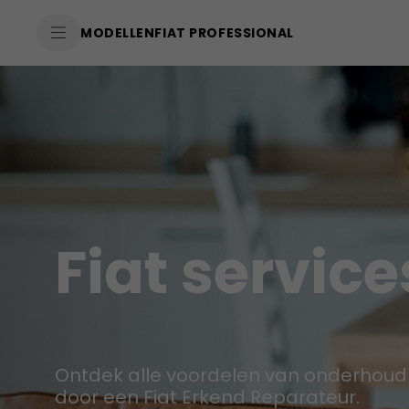
SkiptoContentText
MODELLEN
FIAT PROFESSIONAL
SkiptoNavigationText
Fiat service
Ontdek alle voordelen van onderhoud
door een Fiat Erkend Reparateur.