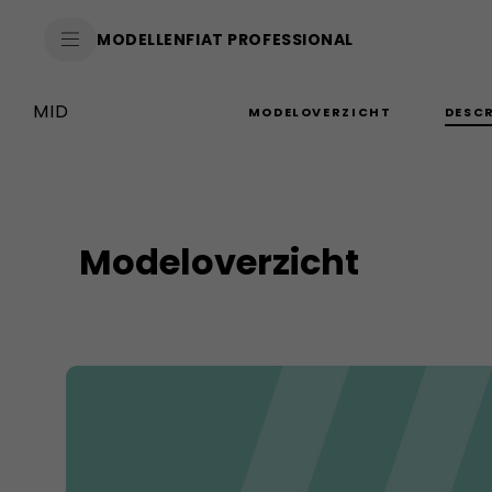
SkiptoContentText
MODELLEN
FIAT PROFESSIONAL
SkiptoNavigationText
MID
DESC
MODELOVERZICHT
Modeloverzicht