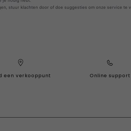
e je nodig hebt.
gen, stuur klachten door of doe suggesties om onze service te 
d een verkooppunt
Online support
fessional
Hybride
Grizzly