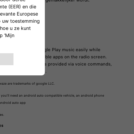
rijden in de stad veel gemakkelijker wordt.
Google Maps and Google Play music easily while
isplay all your compatible apps on the radio screen.
y access all the features provided via voice commands,
l or the touchscreens.
waze are trademarks of google LLC.​
y, you'll need an android auto compatible vehicle, an android phone
 android auto app
es.
ES