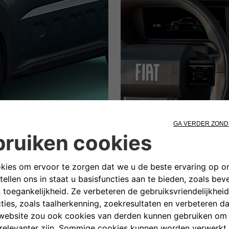
Pack Tech
 met 16-inch lichtmetalen
Met het Pack Tech geniet je
rieur. Het soft-touch stuurwiel
airconditioning en draadloze
een perfecte en comfortabele
regensensor, zelfdimmende b