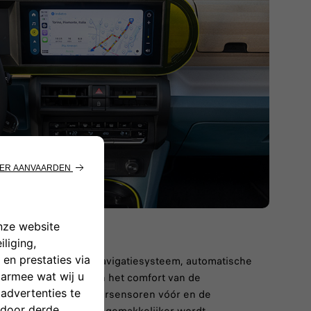
 van een ingebouwd navigatiesysteem, automatische
 oplader. Maar ook van het comfort van de
innenspiegel, parkeersensoren vóór en de