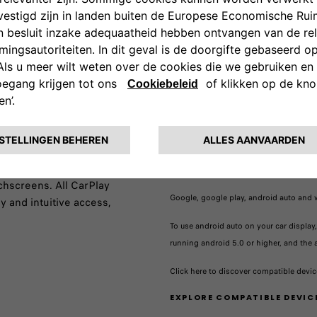
achteruitrijcamera, waardoor 
Android Auto™
Play will deliver everything
Access your content or use 
ections instructions, make
driving. Android Auto™ will d
hile staying focused on the
You will be able to intuitivel
 will also work with the knobs
buttons on the steering whee
chscreens. All CarPlay
Google, google play, android auto and 
 and intuitive access,
​To use android auto on your car displa
running android 5.0 or higher, and the
Click here to discover compatible devic
EXPLORE COMPATIBLE DEVIC