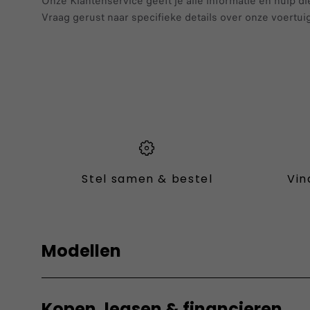
Onze Klantenservice geeft je alle informatie en hulp di
Vraag gerust naar specifieke details over onze voertui
Stel samen & bestel
Vin
Modellen
Elektrisch
Fiat Pro
Kopen, leasen & financieren
Grizzly
Ducato