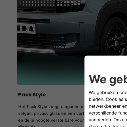
Pack Style
Het Pack Style voegt elegantie en praktisch gemak toe
velgen, privacy glass en een verfijnd exterieur en inte
en de in hoogte verstelbare voorstoelen zorgen voor 