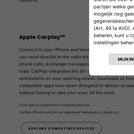
rijpositie.
Apple Carplay™
Connect to your iPhone and have fun while driving. Car
you need directly to the radio display. You can get dir
phone calls, exchange messages and listen to music w
road. CarPlay integrates the Siri voice assistant, but it
and buttons on your steering wheel, touchpads or tou
compatible apps have been designed to deliver an easy
without having to take your eyes off the road.
Click here to explore the compatible devices.​
CarPlay, iPhone, and Siri are registered trademarks of Apple inc.
EXPLORE COMPATIBLE DEVICES