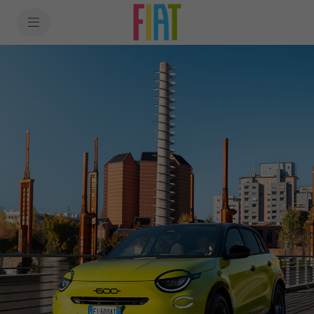
SkiptoContentText
SkiptoNavigationText