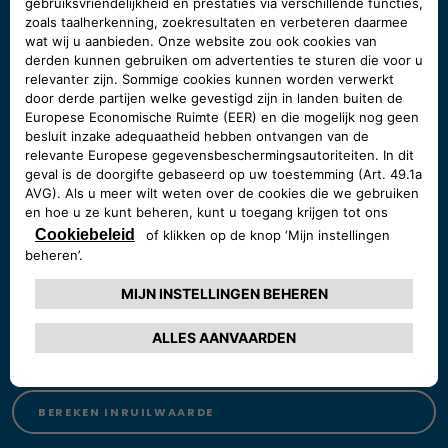
Boek een 24-uurs proefrit
Wil je je nieuwe Fiat eerst uitproberen? Maak dan
een proefrit in het model van je keuze. Het verplicht
je tot niets!
BOEK PROEFRIT
Bereken inruilwaarde
Op zoek naar een nieuwe Fiat en benieuwd naar de
inruilwaarde van je huidige auto? Bereken het snel
en geheel vrijblijvend!
BEREKEN INRUILWAARDE