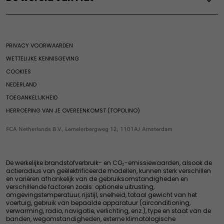
Onderhoud hybride Fiat
Laadoplossingen
Acties particulier
E-Scudo
Fiat Professional FlexCare Electric
Servicepakketten
Onderhoud
Acties zakelijk
Doblo
De wereld van Fiat
Fiat Professional Assistance
APK-controle
Subsidie
Prijslijsten
E-Doblo
De wereld van Fiat
Fiat Safety Check
Aanbiedingen
PRIVACY VOORWAARDEN
Onderdelen & Accessoires
Heritage
Airco check & Reiniging
Hybride
WETTELIJKE KENNISGEVING
Nieuws & Events
Zakelijke klanten
Originele accessoires
Grizzly
COOKIES
Merchandise
Onderdelen
Grizzly Fastback
NEDERLAND
Onderdelen & Accessoires
Speciale edities
Grande Panda Hybride
TOEGANKELIJKHEID
Beëindige modellen
Garanties & Overige Services
Onderdelen aanbod
500 Hybride
HERROEPING VAN JE OVEREENKOMST (TOPOLINO)
Accessories
Exclusieve aanbiedingen
Pandina
Webshop
FCA Netherlands B.V., Lemelerbergweg 12, 1101AJ Amsterdam
Exclusieve services voor professionals
500 Hybride Dolcevita
Banden
Oplossingen voor professionals
Afspraak plannen
Garanties & Overige Services
De werkelijke brandstofverbruik- en CO₂-emissiewaarden, alsook de
Onderhoud voor oudere voertuigen
actieradius van geëlektrificeerde modellen, kunnen sterk verschillen
en variëren afhankelijk van de gebruiksomstandigheden en
Exclusieve Services
verschillende factoren zoals: optionele uitrusting,
Fabrieksgarantie
omgevingstemperatuur, rijstijl, snelheid, totaal gewicht van het
voertuig, gebruik van bepaalde apparatuur (airconditioning,
Assistance Pechhulp
verwarming, radio, navigatie, verlichting, enz.), type en staat van de
Connected services
banden, wegomstandigheden, externe klimatologische