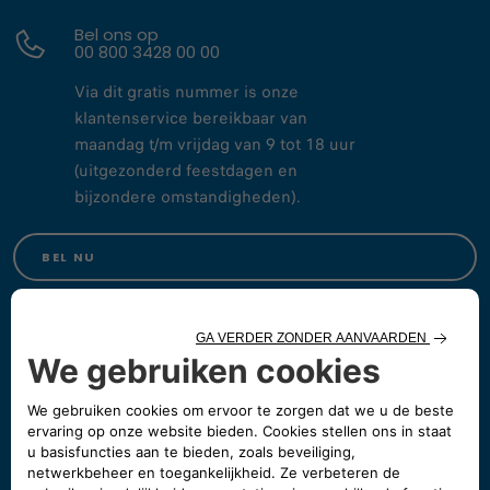
Bel ons op
00 800 3428 00 00
Via dit gratis nummer is onze
klantenservice bereikbaar van
maandag t/m vrijdag van 9 tot 18 uur
(uitgezonderd feestdagen en
bijzondere omstandigheden).
BEL NU
Contact via mail
Heb je vragen of opmerkingen,
dan kun je ons ook een mail sturen.
MAIL ONS