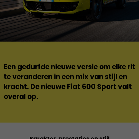
Een gedurfde nieuwe versie om elke rit
te veranderen in een mix van stijl en
kracht. De nieuwe Fiat 600 Sport valt
overal op.
Karakter, prestaties en stijl